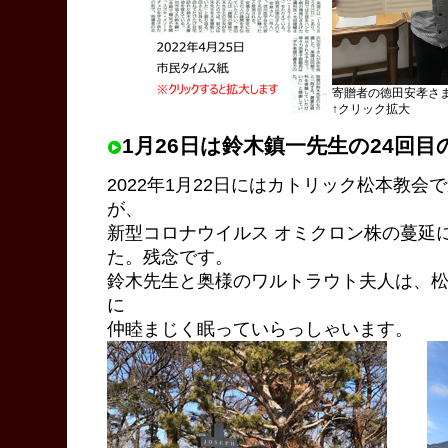
寄贈者の徳田安孝さ
↑クリック拡大
1月26日は鈴木鎮一先生の24回
2022年1月22日にはカトリック松本教
が、
新型コロナウイルス オミクロン株の蔓延
た。残念です。
鈴木先生と奥様のワルトラウト夫人は、
に
仲睦まじく眠っていらっしゃいます。